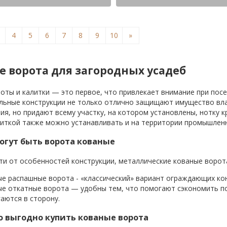
4
5
6
7
8
9
10
»
 ворота для загородных усадеб
оты и калитки — это первое, что привлекает внимание при пос
льные конструкции не только отлично защищают имущество вла
ия, но придают всему участку, на котором установлены, нотку 
литкой также можно устанавливать и на территории промышлен
огут быть ворота кованые
ти от особенностей конструкции, металлические кованые ворот
е распашные ворота - «классический» вариант ограждающих кон
е откатные ворота — удобны тем, что помогают сэкономить по
гаются в сторону.
 выгодно купить кованые ворота