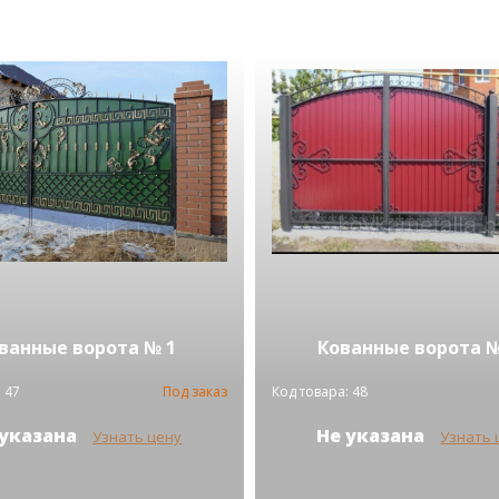
ванные ворота № 1
Кованные ворота №
 47
Под заказ
Код товара: 48
 указана
Не указана
Узнать цену
Узнать 