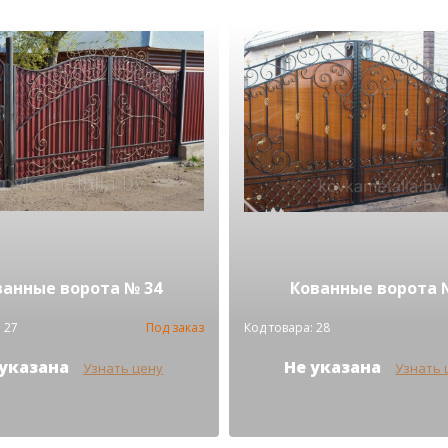
ванные ворота № 34
Кованные ворота 
 27
Под заказ
Код товара: 28
 указана
Не указана
Узнать цену
Узнать 