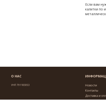
Если вам ну
калитки по 
металлическ
О НАС
ИНФОРМАЦ
УНП 791183053
Новости
Контакты
Доставка и оп
Политика кон