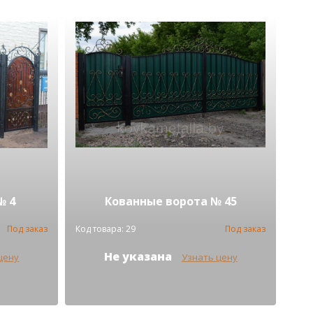
№ 4
Кованные ворота № 45
Под заказ
Код товара: 29
Под заказ
Не указана
цену
Узнать цену