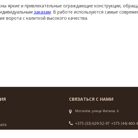
жны яркие и привлекательные ограждающие конструкции, обра
индивидуальным
заказам
. В работе используются самые совреме
ие ворота с калиткой высокого качества.
ИЯ
СВЯЗАТЬСЯ С НАМИ
Могилёв, улица Фатина, 6
+375 (33) 629-52-97
+375 (44) 460-
лата
фиденциальности
Пн-Вс.: 09.00 - 19.00