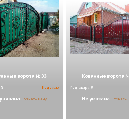
ванные ворота № 33
Кованные ворота №
 8
Под заказ
Код товара: 9
 указана
Не указана
Узнать цену
Узнать 