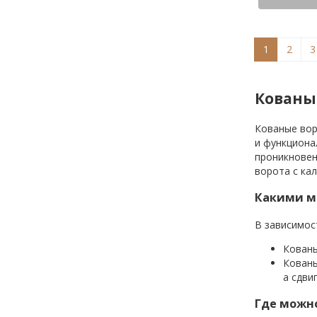
1
2
3
Кованые
Кованые вор
и функциона
проникновен
ворота с ка
Какими м
В зависимос
Кованы
Кованы
а сдви
Где можно