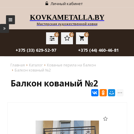
Личный кабинет
KOVKAMETALLA.BY
Мастерская художественной ковки
0
0
0
local_grocery_store
+375 (33) 629-52-97
+375 (44) 460-46-81
Главная
Каталог
Кованые перила на балкон
Балкон кованый №2
Балкон кованый №2