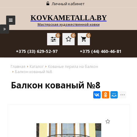
Личный кабинет
KOVKAMETALLA.BY
Мастерская художественной ковки
0
0
0
local_grocery_store
+375 (33) 629-52-97
+375 (44) 460-46-81
Главная
Каталог
Кованые перила на балкон
Балкон кованый №8
Балкон кованый №8