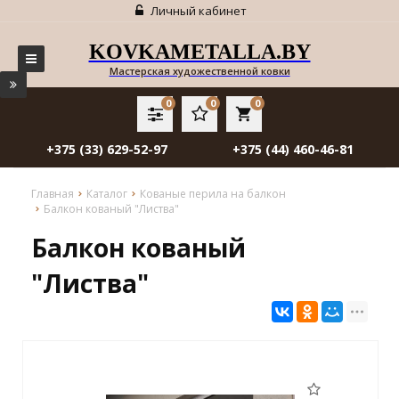
Личный кабинет
KOVKAMETALLA.BY
Мастерская художественной ковки
0
0
0
local_grocery_store
+375 (33) 629-52-97
+375 (44) 460-46-81
Главная
Каталог
Кованые перила на балкон
Балкон кованый "Листва"
Балкон кованый
"Листва"