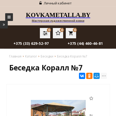
Личный кабинет
KOVKAMETALLA.BY
Мастерская художественной ковки
0
0
0
local_grocery_store
+375 (33) 629-52-97
+375 (44) 460-46-81
Главная
Каталог
Беседки
Беседка Коралл №7
Беседка Коралл №7