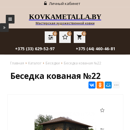
Личный кабинет
KOVKAMETALLA.BY
Мастерская художественной ковки
0
0
0
local_grocery_store
+375 (33) 629-52-97
+375 (44) 460-46-81
Главная
Каталог
Беседки
Беседка кованая №22
Беседка кованая №22