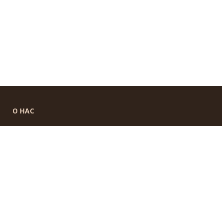
О НАС
УНП 791183053
ИНФОРМАЦИЯ
Новости
Контакты
Доставка и оплата