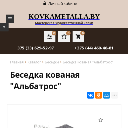
Личный кабинет
KOVKAMETALLA.BY
Мастерская художественной ковки
0
0
0
local_grocery_store
+375 (33) 629-52-97
+375 (44) 460-46-81
Главная
Каталог
Беседки
Беседка кованая "Альбатрос"
Беседка кованая
"Альбатрос"