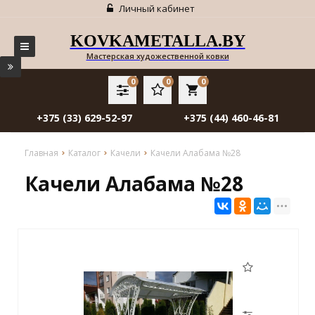
Личный кабинет
KOVKAMETALLA.BY
Мастерская художественной ковки
0
0
0
local_grocery_store
+375 (33) 629-52-97
+375 (44) 460-46-81
Главная
Каталог
Качели
Качели Алабама №28
Качели Алабама №28