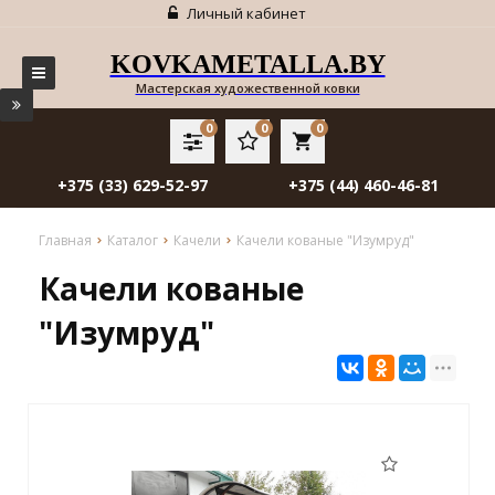
Личный кабинет
KOVKAMETALLA.BY
Мастерская художественной ковки
0
0
0
local_grocery_store
+375 (33) 629-52-97
+375 (44) 460-46-81
Главная
Каталог
Качели
Качели кованые "Изумруд"
Качели кованые
"Изумруд"