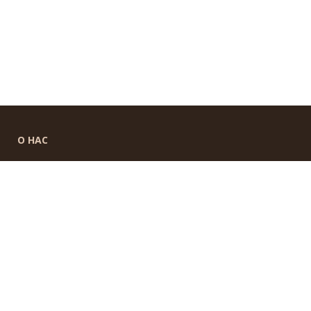
О НАС
УНП 791183053
ИНФОРМАЦИЯ
Новости
Контакты
Доставка и оплата
Политика конфиденциальности