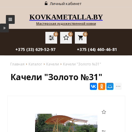
Личный кабинет
KOVKAMETALLA.BY
Мастерская художественной ковки
0
0
0
local_grocery_store
+375 (33) 629-52-97
+375 (44) 460-46-81
Главная
Каталог
Качели
Качели "Золото №31"
Качели "Золото №31"