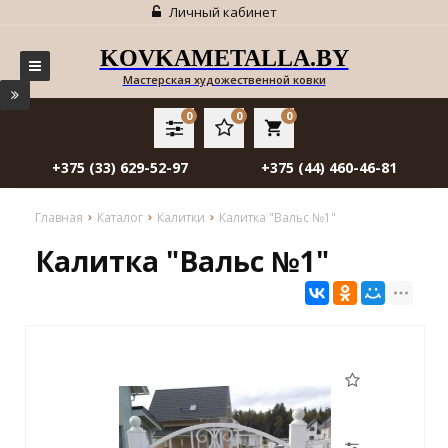
Личный кабинет
KOVKAMETALLA.BY
Мастерская художественной ковки
0
0
0
local_grocery_store
+375 (33) 629-52-97
+375 (44) 460-46-81
Главная
Каталог
Калитки
Калитка "Вальс №1"
Калитка "Вальс №1"