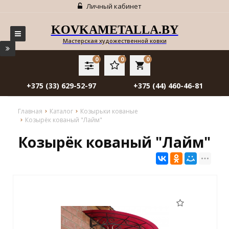
Личный кабинет
KOVKAMETALLA.BY
Мастерская художественной ковки
0
0
0
local_grocery_store
+375 (33) 629-52-97
+375 (44) 460-46-81
Главная
Каталог
Козырьки кованые
Козырёк кованый "Лайм"
Козырёк кованый "Лайм"