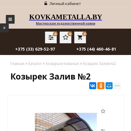
Личный кабинет
KOVKAMETALLA.BY
Мастерская художественной ковки
0
0
0
local_grocery_store
+375 (33) 629-52-97
+375 (44) 460-46-81
Главная
Каталог
Козырьки кованые
Козырек Залив №2
Козырек Залив №2