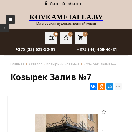
Личный кабинет
KOVKAMETALLA.BY
Мастерская художественной ковки
0
0
0
local_grocery_store
+375 (33) 629-52-97
+375 (44) 460-46-81
Главная
Каталог
Козырьки кованые
Козырек Залив №7
Козырек Залив №7