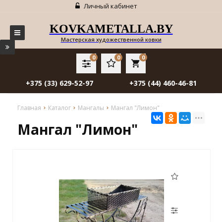
Личный кабинет
KOVKAMETALLA.BY
Мастерская художественной ковки
0
0
0
local_grocery_store
+375 (33) 629-52-97
+375 (44) 460-46-81
Главная
Каталог
Мангалы
Мангал "Лимон"
Мангал "Лимон"