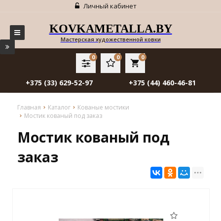
Личный кабинет
KOVKAMETALLA.BY
Мастерская художественной ковки
0
0
0
local_grocery_store
+375 (33) 629-52-97
+375 (44) 460-46-81
Главная
Каталог
Кованые мостики
Мостик кованый под заказ
Мостик кованый под
заказ