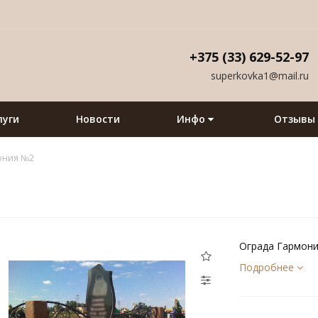
+375 (33) 629-52-97
superkovka1@mail.ru
луги
Новости
Инфо
Отзывы
ония №2
Ограда Гармон
Подробнее