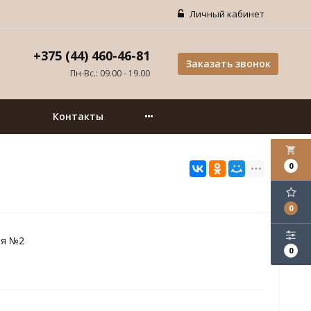
Личный кабинет
+375 (44) 460-46-81
Заказать звонок
Пн-Вс.: 09.00 - 19.00
Контакты
local_grocery_store
0
0
ия №2
0