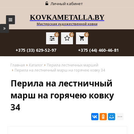
Личный кабинет
KOVKAMETALLA.BY
Мастерская художественной ковки
0
0
0
local_grocery_store
+375 (33) 629-52-97
+375 (44) 460-46-81
Главная
Каталог
Перила лестничных маршей
Перила на лестничный марш на горячею ковку 34
Перила на лестничный
марш на горячею ковку
34