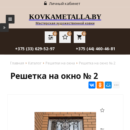
Личный кабинет
KOVKAMETALLA.BY
Мастерская художественной ковки
0
0
0
local_grocery_store
+375 (33) 629-52-97
+375 (44) 460-46-81
Главная
Каталог
Решетки на окна
Решетка на окно № 2
Решетка на окно № 2