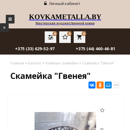
Личный кабинет
KOVKAMETALLA.BY
Мастерская художественной ковки
0
0
0
local_grocery_store
+375 (33) 629-52-97
+375 (44) 460-46-81
Главная
Каталог
Кованые скамейки
Скамейка "Гвенея"
Скамейка "Гвенея"