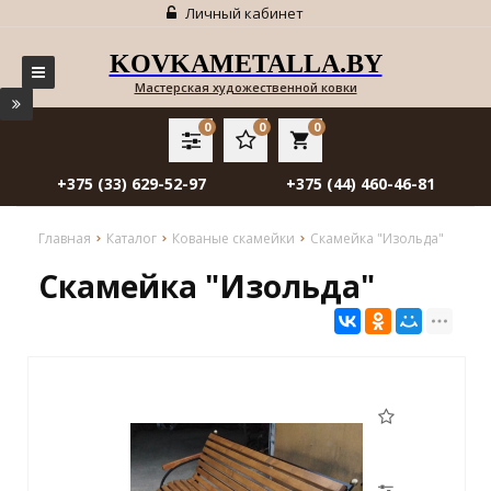
Личный кабинет
KOVKAMETALLA.BY
Мастерская художественной ковки
0
0
0
local_grocery_store
+375 (33) 629-52-97
+375 (44) 460-46-81
Главная
Каталог
Кованые скамейки
Скамейка "Изольда"
Скамейка "Изольда"