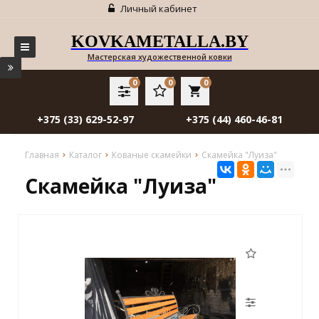
Личный кабинет
KOVKAMETALLA.BY
Мастерская художественной ковки
0
0
0
local_grocery_store
+375 (33) 629-52-97
+375 (44) 460-46-81
Главная
Каталог
Кованые скамейки
Скамейка "Луиза"
Скамейка "Луиза"