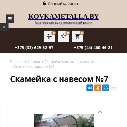
Личный кабинет
KOVKAMETALLA.BY
Мастерская художественной ковки
0
0
0
local_grocery_store
+375 (33) 629-52-97
+375 (44) 460-46-81
Главная
Каталог
Скамейки кованые с навесом
Скамейка с навесом №7
Скамейка с навесом №7