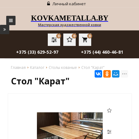
Личный кабинет
KOVKAMETALLA.BY
Мастерская художественной ковки
0
0
0
local_grocery_store
+375 (33) 629-52-97
+375 (44) 460-46-81
Главная
Каталог
Столы кованые
Стол "Карат"
Стол "Карат"