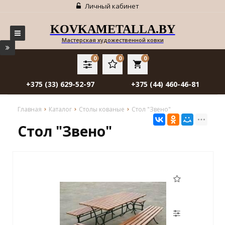
Личный кабинет
KOVKAMETALLA.BY
Мастерская художественной ковки
0
0
0
local_grocery_store
+375 (33) 629-52-97
+375 (44) 460-46-81
Главная
Каталог
Столы кованые
Стол "Звено"
Стол "Звено"