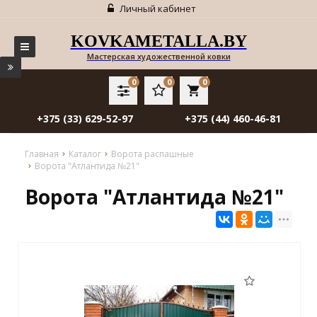
Личный кабинет
KOVKAMETALLA.BY
Мастерская художественной ковки
0
0
0
local_grocery_store
+375 (33) 629-52-97
+375 (44) 460-46-81
Главная
Каталог
Ворота распашные
Ворота "Атлантида №21"
Ворота "Атлантида №21"