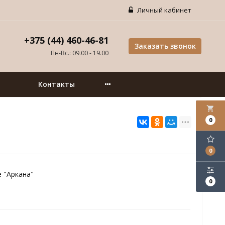
Личный кабинет
+375 (44) 460-46-81
Заказать звонок
Пн-Вс.: 09.00 - 19.00
Контакты
local_grocery_store
0
0
 "Аркана"
0