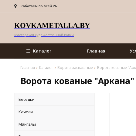
Работаем по всей РБ
KOVKAMETALLA.BY
Мастерская художественной ковки
Каталог
Главная
Ус
Главная
Каталог
Ворота распашные
Ворота кованые "Ар
Ворота кованые "Аркана"
Беседки
Качели
Мангалы