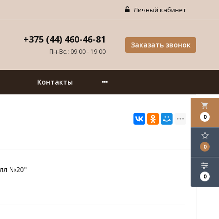
Личный кабинет
+375 (44) 460-46-81
Заказать звонок
Пн-Вс.: 09.00 - 19.00
Контакты
local_grocery_store
0
0
лл №20"
0