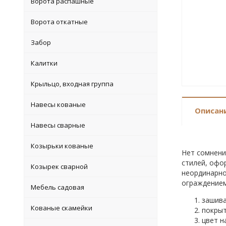
Ворота распашные
Ворота откатные
Забор
Калитки
Крыльцо, входная группа
Навесы кованые
Описан
Навесы сварные
Козырьки кованые
Нет сомнени
стилей, офо
Козырек сварной
неординарно
ограждением
Мебель садовая
зашива
Кованые скамейки
покрыт
цвет н