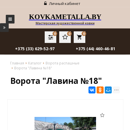
Личный кабинет
KOVKAMETALLA.BY
Мастерская художественной ковки
0
0
0
local_grocery_store
+375 (33) 629-52-97
+375 (44) 460-46-81
Главная
Каталог
Ворота распашные
Ворота "Лавина №18"
Ворота "Лавина №18"