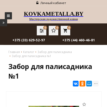
Личный кабинет
KOVKAMETALLA.BY
Мастерская художественной ковки
0
0
0
local_grocery_store
+375 (33) 629-52-97
+375 (44) 460-46-81
Главная
Каталог
Забор для палисадника
Забор для палисадника №1
Забор для палисадника
№1