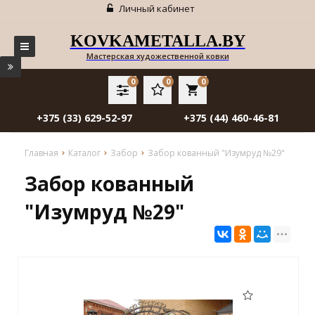
Личный кабинет
KOVKAMETALLA.BY
Мастерская художественной ковки
0
0
0
local_grocery_store
+375 (33) 629-52-97
+375 (44) 460-46-81
Главная
Каталог
Забор
Забор кованный "Изумруд №29"
Забор кованный
"Изумруд №29"