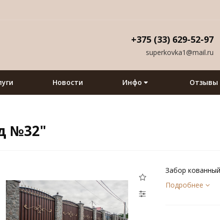
+375 (33) 629-52-97
superkovka1@mail.ru
луги
Новости
Инфо
Отзывы
д №32"
Забор кованный
Подробнее