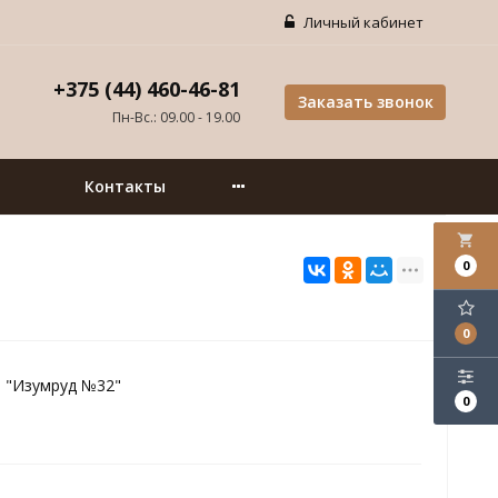
Личный кабинет
+375 (44) 460-46-81
Заказать звонок
Пн-Вс.: 09.00 - 19.00
Контакты
local_grocery_store
0
0
 "Изумруд №32"
0