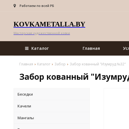
Работаем по всей РБ
KOVKAMETALLA.BY
Мастерская художественной ковки
Каталог
Главная
Ус
Главная
Каталог
Забор
Забор кованный "Изумруд №32"
Забор кованный "Изумру
Беседки
Качели
Мангалы