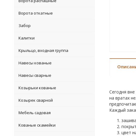
Ворота распашные
Ворота откатные
Забор
Калитки
Крыльцо, входная группа
Навесы кованые
Описан
Навесы сварные
Козырьки кованые
Сегодня вне
на вратах н
Козырек сварной
предпочитаю
Каждый зака
Мебель садовая
зашива
Кованые скамейки
покрыт
цвет н