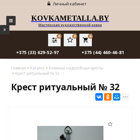
Личный кабинет
KOVKAMETALLA.BY
Мастерская художественной ковки
0
0
0
local_grocery_store
+375 (33) 629-52-97
+375 (44) 460-46-81
Главная
Каталог
Кованые надгробные кресты
Крест ритуальный № 32
Крест ритуальный № 32