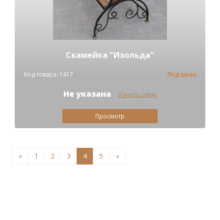
Скамейка "Изольда"
Код товара: 1417
Под заказ
Не указана
Узнать цену
Просмотр
«
1
2
3
4
5
»