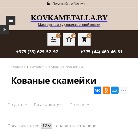
Личный кабинет
KOVKAMETALLA.BY
Мастерская художественной ковки
0
0
0
local_grocery_store
+375 (33) 629-52-97
+375 (44) 460-46-81
Главная
Каталог
Кованые скамейки
Кованые скамейки
По дате
По алфавиту
По цене
Показывать по:
товаров на странице